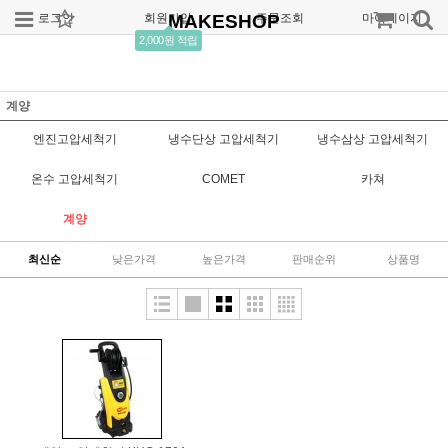
로그인
회원가입
MAKESHOP
주문조회
마이페이지
2,000원 적립
계양
엔진고압세척기
냉수단상 고압세척기
냉수삼상 고압세척기
온수 고압세척기
COMET
카쳐
계양
최신순
낮은가격
높은가격
판매순위
상품명