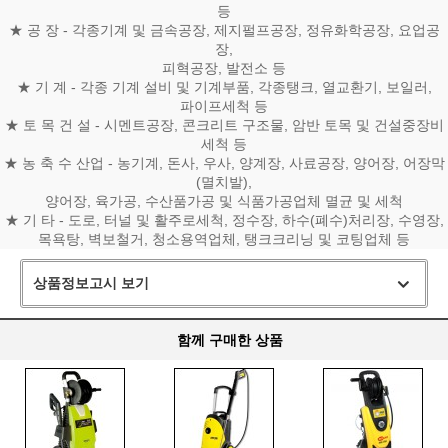
등
★ 공 장 - 각종기계 및 금속공장, 제지펄프공장, 정유화학공장, 요업공
장,
피혁공장, 발전소 등
★ 기 계 - 각종 기계 설비 및 기계부품, 각종탱크, 열교환기, 보일러,
파이프세척 등
★ 토 목 건 설 - 시멘트공장, 콘크리트 구조물, 암반 토목 및 건설중장비
세척 등
★ 농 축 수 산업 - 농기계, 돈사, 우사, 양계장, 사료공장, 양어장, 어장막
(멸치발),
양어장, 육가공, 수산품가공 및 식품가공업체 멸균 및 세척
★ 기 타 - 도로, 터널 및 활주로세척, 정수장, 하수(폐수)처리장, 수영장,
목욕탕, 벽보철거, 청소용역업체, 탱크크리닝 및 코팅업체 등
상품정보고시 보기
함께 구매한 상품