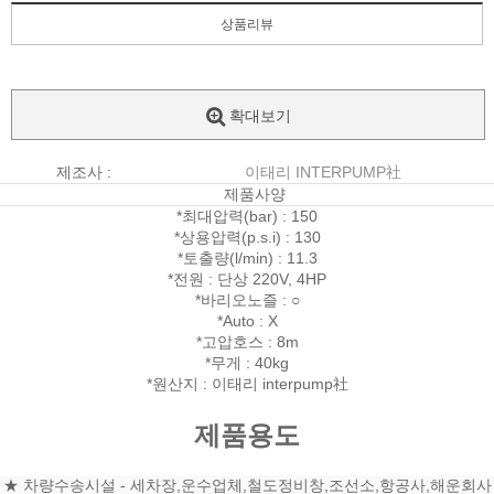
상품리뷰
확대보기
제조사 :
이태리 INTERPUMP社
제품사양
*최대압력(bar) : 150
*상용압력(p.s.i) : 130
*토출량(l/min) : 11.3
*전원 : 단상 220V, 4HP
*바리오노즐 : ○
*Auto : X
*고압호스 : 8m
*무게 : 40kg
*원산지 : 이태리 interpump社
제품용도
★ 차량수송시설 - 세차장,운수업체,철도정비창,조선소,항공사,해운회사