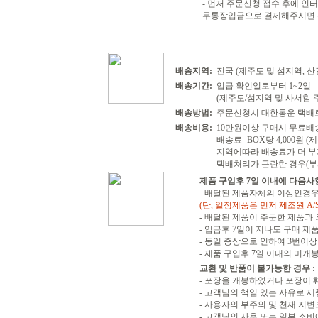
- 먼저 주문신청 접수 후에 
무통장입금으로 결제해주시면 확
배송지역:
전국 (제주도 및 섬지역, 
배송기간:
입급 확인일로부터 1~2일
(제주도/섬지역 및 사서함 주
배송방법:
주문신청시 대한통운 택배
배송비용:
10만원이상 구매시 무료배
배송료- BOX당 4,000원 
지역에따라 배송료가 더 부
택배처리가 곤란한 경우(부
제품 구입후 7일 이내에 다음사
- 배달된 제품자체의 이상인경우
(단, 일정제품은 먼저 제조원 A/
- 배달된 제품이 주문한 제품과
- 입금후 7일이 지나도 구매 제
- 동일 증상으로 인하여 3번이상 
- 제품 구입후 7일 이내의 미개
교환 및 반품이 불가능한 경우 :
- 포장을 개봉하였거나 포장이
- 고객님의 책임 있는 사유로 제
- 사용자의 부주의 및 천재 지
- 고객님의 사용 또는 일부 소