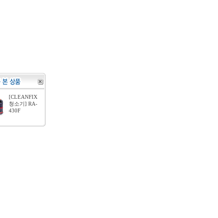
[CLEANFIX
청소기] RA-
430F