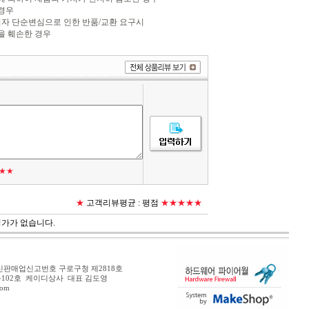
 경우
소비자 단순변심으로 인한 반품/교환 요구시
을 훼손한 경우
★★
★
고객리뷰평균 :
평점
★★★★★
평가가 없습니다.
판매업신고번호 구로구청 제2818호
7동102호 케이디상사 대표 김도영
com