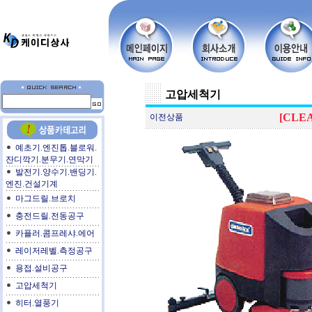
고압세척기
[CLE
이전상품
예초기.엔진톱.블로워.
잔디깍기.분무기.연막기
발전기.양수기.밴딩기.
엔진.건설기계
마그드릴.브로치
충전드릴.전동공구
카플러.콤프레샤.에어
레이저레벨.측정공구
용접.설비공구
고압세척기
히터.열풍기