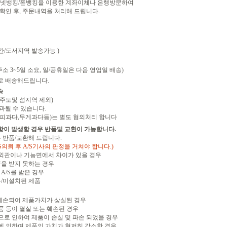
인터넷뱅킹/폰뱅킹을 이용한 계좌이체나 은행방문하여
인 후, 주문내역을 처리해 드립니다.
산간/도서지역 발송가능 )
소 3~5일 소요, 일/공휴일은 다음 영업일 배송)
로 배송해드립니다.
송
(제주도및 섬지역 제외)
과될 수 있습니다.
피과다,무게과다등)는 별도 협의처리 합니다
항이 발생할 경우 반품및 교환이 가능합니다.
 반품/교환해 드립니다.
S의뢰 후 A/S기사의 판정을 거쳐야 합니다.)
 외관이나 기능면에서 차이가 있을 경우
품을 받지 못하는 경우
A/S를 받은 경우
봉/미설치된 제품
 훼손되어 제품가치가 상실된 경우
품 등이 멸실 또는 훼손된 경우
변으로 인하여 제품이 손실 및 파손 되었을 경우
비에 의하여 제품의 가치가 현저히 감소한 경우