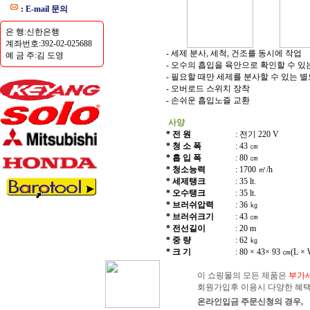
:
E-mail 문의
은 행:신한은행
계좌번호:392-02-025688
- 세제 분사, 세척, 건조를 동시에 작업
예 금 주:김 도영
- 오수의 흡입을 육안으로 확인할 수 있
- 필요할 때만 세제를 분사할 수 있는 
- 오버로드 스위치 장착
- 손쉬운 흡입노즐 교환
사양
* 전 원
: 전기 220 V
* 청 소 폭
: 43 ㎝
* 흡 입 폭
: 80 ㎝
* 청소능력
: 1700 ㎡/h
* 세제탱크
: 35 lt.
* 오수탱크
: 35 lt.
* 브러쉬압력
: 36 ㎏
* 브러쉬크기
: 43 ㎝
* 전선길이
: 20 m
* 중 량
: 62 ㎏
* 크 기
: 80 × 43× 93 ㎝(L ×
이 쇼핑몰의 모든 제품은
부가
회원가입후 이용시 다양한 혜택
온라인입금 주문신청의 경우,