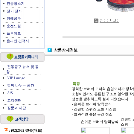
진공청소기
전기.전자
원예공구
충전드릴
플루이드
온라인 견적서
전동공구 뉴스 및 동
향
VIP Lounge
특징
함께 나누는 공간
강력한 브러쉬 모터와 흡입모터가 장착
A/S
소형이면서도 튼튼한 구조로 열악한 작
성능을 발휘하도록 설계 되었습니다.
고객센터
- 손쉬운 브러쉬 탈착방식
질문과 대답
- 간편한 스퀴즈 모빌 시스템
- 효과적인 좁은 공간 청소
간편한 
손쉬운 브러쉬 탈착방식
스템
: (02)2632-0946(대표)