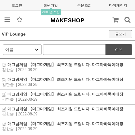
로그인
회원가입
주문조회
마이페이지
2,000원 적립
MAKESHOP
VIP Lounge
글쓰기
검색
매그넘게임 【마그마게임】 최조지원 드립니다. 마그마바둑이매장
김한솔
| 2022-08-29
매그넘게임 【마그마게임】 최조지원 드립니다. 마그마바둑이매장
김한솔
| 2022-08-29
매그넘게임 【마그마게임】 최조지원 드립니다. 마그마바둑이매장
김한솔
| 2022-08-29
매그넘게임 【마그마게임】 최조지원 드립니다. 마그마바둑이매장
김한솔
| 2022-08-29
매그넘게임 【마그마게임】 최조지원 드립니다. 마그마바둑이매장
김한솔
| 2022-08-29